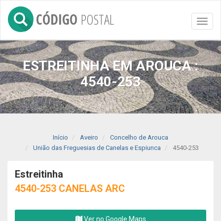
CÓDIGO
POSTAL
Toggl
naviga
ESTREITINHA EM AROUCA :
4540-253
Início
Aveiro
Concelho de Arouca
União das Freguesias de Canelas e Espiunca
4540-253
Estreitinha
4540-253 CANELAS ARC
Ver no Google Maps