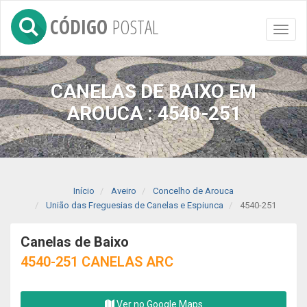
CÓDIGO
POSTAL
Toggl
naviga
CANELAS DE BAIXO EM
AROUCA : 4540-251
Início
Aveiro
Concelho de Arouca
União das Freguesias de Canelas e Espiunca
4540-251
Canelas de Baixo
4540-251 CANELAS ARC
Ver no Google Maps