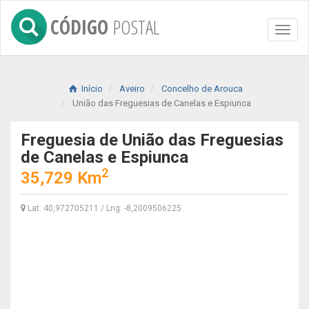
CÓDIGO
POSTAL
Toggl
naviga
Início
Aveiro
Concelho de Arouca
União das Freguesias de Canelas e Espiunca
Freguesia de União das Freguesias
de Canelas e Espiunca
2
35,729 Km
Lat: 40,972705211 / Lng: -8,2009506225