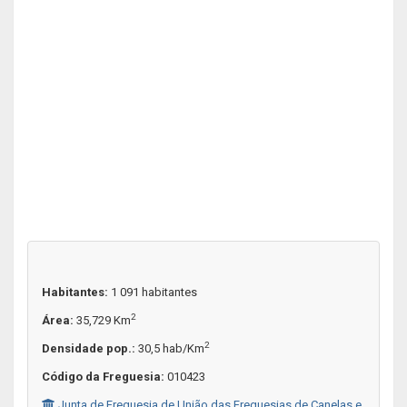
Habitantes:
1 091 habitantes
2
Área:
35,729 Km
2
Densidade pop.:
30,5 hab/Km
Código da Freguesia:
010423
Junta de Freguesia de União das Freguesias de Canelas e