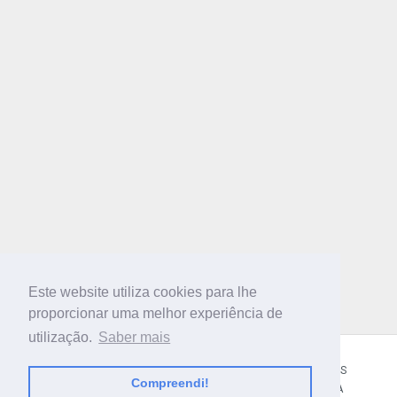
Este website utiliza cookies para lhe
proporcionar uma melhor experiência de
utilização.
Saber mais
CÓDIGO POSTAL
SOBRE NÓS
TERMOS E CONDIÇÕES
Compreendi!
POLÍTICA DE PRIVACIDADE
CONTACTOS
AJUDA