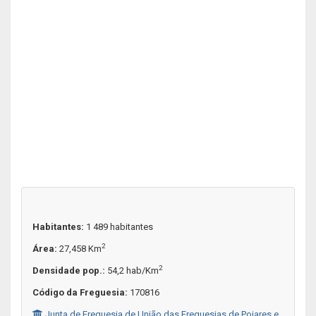
Habitantes:
1 489 habitantes
2
Área:
27,458 Km
2
Densidade pop.:
54,2 hab/Km
Código da Freguesia:
170816
Junta de Freguesia de União das Freguesias de Poiares e