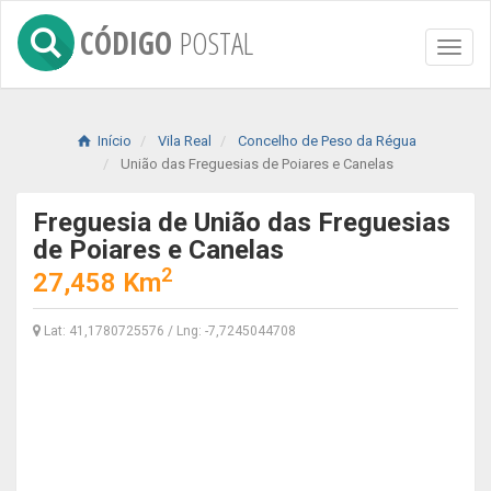
CÓDIGO
POSTAL
Toggl
naviga
Início
Vila Real
Concelho de Peso da Régua
União das Freguesias de Poiares e Canelas
Freguesia de União das Freguesias
de Poiares e Canelas
2
27,458 Km
Lat: 41,1780725576 / Lng: -7,7245044708