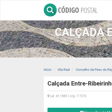
CÓDIGO
POSTAL
CALÇADA E
Início
Vila Real
Concelho de Peso da Ré
Calçada Entre-Ribeirin
Lat: 41.1883 / Lng: -7.7276