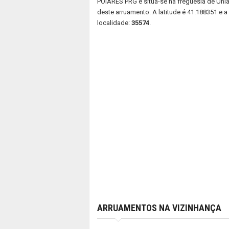
POIARES PRG e situa-se na freguesia de Uni
deste arruamento. A latitude é 41.188351 e a 
localidade:
35574
.
ARRUAMENTOS NA VIZINHANÇA