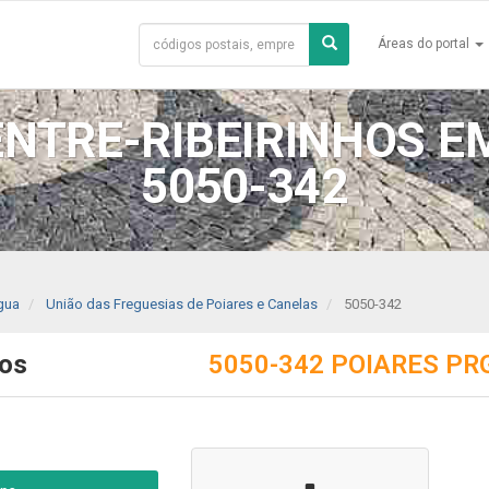
Áreas do portal
NTRE-RIBEIRINHOS EM
5050-342
gua
União das Freguesias de Poiares e Canelas
5050-342
hos
5050-342 POIARES PR