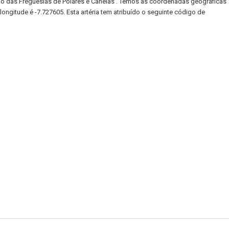
ão das Freguesias de Poiares e Canelas . Temos as coordenadas geográficas
longitude é -7.727605. Esta artéria tem atribuído o seguinte código de