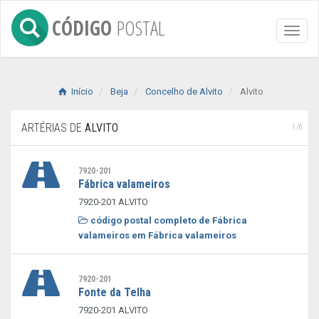
CÓDIGO
POSTAL
Toggl
naviga
Início
Beja
Concelho de Alvito
Alvito
ARTÉRIAS DE
ALVITO
1/6
7920-201
Fábrica valameiros
7920-201 ALVITO
código postal completo de Fábrica
valameiros em Fábrica valameiros
7920-201
Fonte da Telha
7920-201 ALVITO