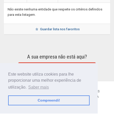
Não existe nenhuma entidade que respeite os critérios definidos
para esta listagem.
Guardar lista nos favoritos
A sua empresa não está aqui?
INCLUIR A SUA EMPRESA NO DIRETÓRIO
Este website utiliza cookies para lhe
proporcionar uma melhor experiência de
utilização.
Saber mais
CÓDIGO POSTAL
SOBRE NÓS
TERMOS E CONDIÇÕES
POLÍTICA DE PRIVACIDADE
CONTACTOS
AJUDA
Compreendi!
© 2018 CIBERFORMA LDA.