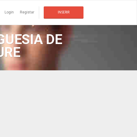
Login
Registar
INSERIR
GUESIA DE
URE