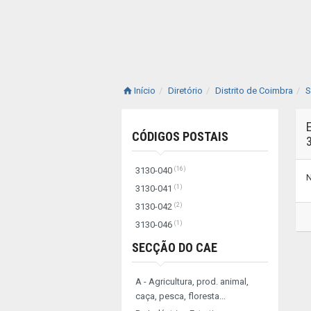
Início
Diretório
Distrito de Coimbra
S
CÓDIGOS POSTAIS
(16)
3130-040
N
(1)
3130-041
(2)
3130-042
(1)
3130-046
SECÇÃO DO CAE
A - Agricultura, prod. animal,
caça, pesca, floresta...