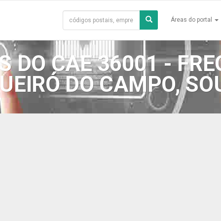
Áreas do portal
 DO CAE 36001 - FRE
GUEIRÓ DO CAMPO, SO