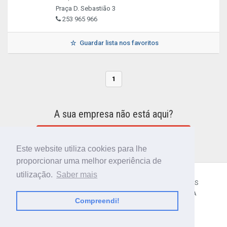
Praça D. Sebastião 3
253 965 966
Guardar lista nos favoritos
1
A sua empresa não está aqui?
INCLUIR A SUA EMPRESA NO DIRETÓRIO
Este website utiliza cookies para lhe
proporcionar uma melhor experiência de
utilização.
Saber mais
CÓDIGO POSTAL
SOBRE NÓS
TERMOS E CONDIÇÕES
POLÍTICA DE PRIVACIDADE
CONTACTOS
AJUDA
Compreendi!
© 2018 CIBERFORMA LDA.