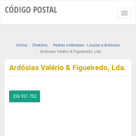
CÓDIGO
POSTAL
Toggl
naviga
Home
Diretório
Pedras e Minerais - Lousas e Ardósias
Ardósias Valério & Figueiredo, Lda.
Ardósias Valério & Figueiredo, Lda.
256 951 752