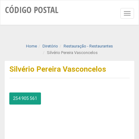
CÓDIGO
POSTAL
Toggl
naviga
Home
Diretório
Restauração - Restaurantes
Silvério Pereira Vasconcelos
Silvério Pereira Vasconcelos
254 905 561