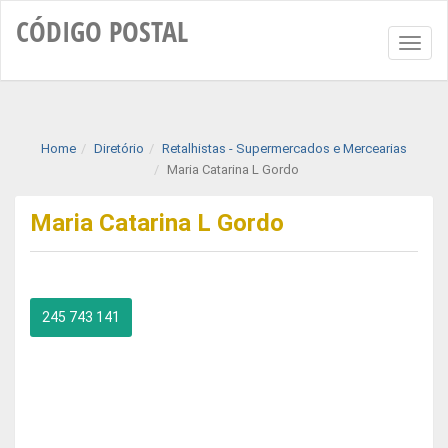
CÓDIGO
POSTAL
Toggl
naviga
Home
Diretório
Retalhistas - Supermercados e Mercearias
Maria Catarina L Gordo
Maria Catarina L Gordo
245 743 141