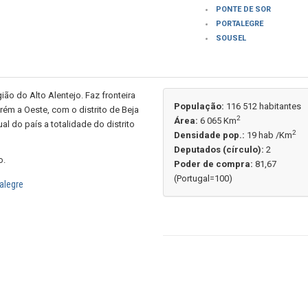
PONTE DE SOR
PORTALEGRE
SOUSEL
ião do Alto Alentejo. Faz fronteira
População:
116 512 habitantes
rém a Oeste, com o distrito de Beja
2
Área:
6 065 Km
al do país a totalidade do distrito
2
Densidade pop.:
19 hab /Km
Deputados (círculo):
2
o.
Poder de compra:
81,67
(Portugal=100)
alegre