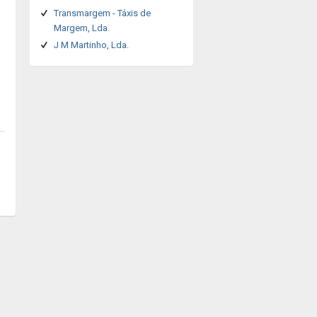
Transmargem - Táxis de
Margem, Lda.
J M Martinho, Lda.