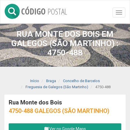
CÓDIGO
POSTAL
Toggl
naviga
RUA MONTE DOS BOIS EM
GALEGOS (SÃO MARTINHO) :
4750-488
Início
Braga
Concelho de Barcelos
Freguesia de Galegos (São Martinho)
4750-488
Rua Monte dos Bois
4750-488 GALEGOS (SÃO MARTINHO)
Ver no Google Maps