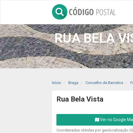
CÓDIGO
POSTAL
RUA BELA V
Início
Braga
Concelho de Barcelos
F
Rua Bela Vista
Ver no Google M
Coordenadas obtidas por geolocalização (