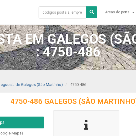
Áreas do portal
ISTA EM GALEGOS (SÃ
: 4750-486
reguesia de Galegos (São Martinho)
4750-486
4750-486 GALEGOS (SÃO MARTINHO
aps
Google Maps)