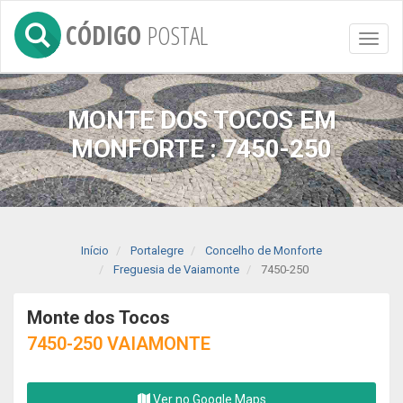
CÓDIGO
POSTAL
Toggl
naviga
MONTE DOS TOCOS EM
MONFORTE : 7450-250
Início
Portalegre
Concelho de Monforte
Freguesia de Vaiamonte
7450-250
Monte dos Tocos
7450-250 VAIAMONTE
Ver no Google Maps