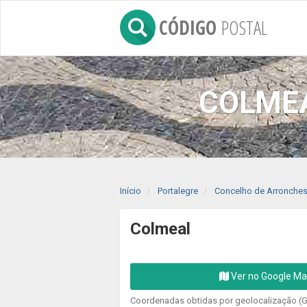
CÓDIGO
POSTAL
COLMEA
Início
Portalegre
Concelho de Arronche
Colmeal
Ver no Google M
Coordenadas obtidas por geolocalização (