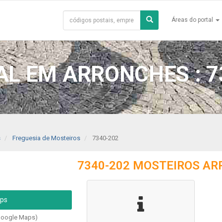
Áreas do portal
L EM ARRONCHES : 7
s
Freguesia de Mosteiros
7340-202
7340-202 MOSTEIROS AR
aps
Google Maps)