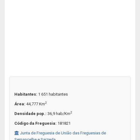
Habitantes:
1 651 habitantes
2
Área:
44,777 Km
2
Densidade pop.:
36,9 hab/Km
Código da Freguesia:
181821
Junta de Freguesia de União das Freguesias de
Sernancelhe e Sarzeda