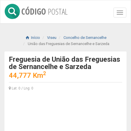
CÓDIGO
POSTAL
Toggl
naviga
Início
Viseu
Concelho de Sernancelhe
União das Freguesias de Sernancelhe e Sarzeda
Freguesia de União das Freguesias
de Sernancelhe e Sarzeda
2
44,777 Km
Lat: 0 / Lng: 0