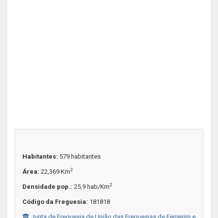
Habitantes:
579 habitantes
2
Área:
22,369 Km
2
Densidade pop.:
25,9 hab/Km
Código da Freguesia:
181818
Junta de Freguesia de União das Freguesias de Ferreirim e