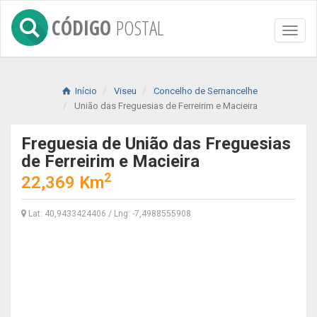
CÓDIGO
POSTAL
Toggl
naviga
Início
Viseu
Concelho de Sernancelhe
União das Freguesias de Ferreirim e Macieira
Freguesia de União das Freguesias
de Ferreirim e Macieira
2
22,369 Km
Lat: 40,9433424406 / Lng: -7,4988555908