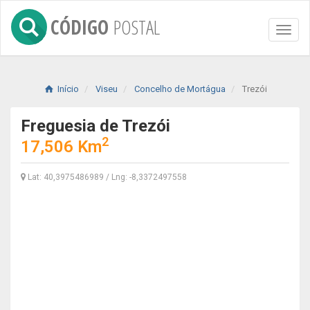
CÓDIGO
POSTAL
Toggl
naviga
Início
Viseu
Concelho de Mortágua
Trezói
Freguesia de Trezói
2
17,506 Km
Lat: 40,3975486989 / Lng: -8,3372497558