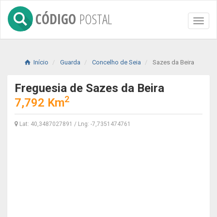
CÓDIGO
POSTAL
Toggl
naviga
Início
Guarda
Concelho de Seia
Sazes da Beira
Freguesia de Sazes da Beira
2
7,792 Km
Lat: 40,3487027891 / Lng: -7,7351474761