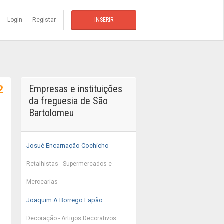
Login
Registar
INSERIR
2
Empresas e instituições
da freguesia de São
Bartolomeu
Josué Encarnação Cochicho
Retalhistas - Supermercados e
Mercearias
Joaquim A Borrego Lapão
Decoração - Artigos Decorativos