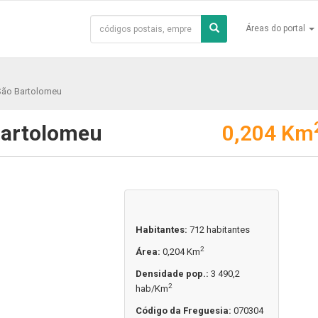
Áreas do portal
São Bartolomeu
Bartolomeu
0,204 Km
Habitantes:
712 habitantes
2
Área:
0,204 Km
Densidade pop.:
3 490,2
2
hab/Km
Código da Freguesia:
070304