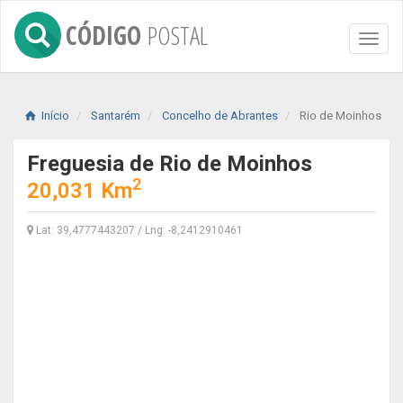
CÓDIGO
POSTAL
Toggl
naviga
Início
Santarém
Concelho de Abrantes
Rio de Moinhos
Freguesia de Rio de Moinhos
2
20,031 Km
Lat: 39,4777443207 / Lng: -8,2412910461