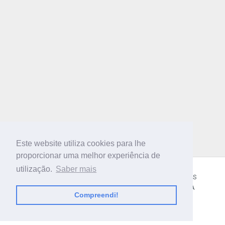
Este website utiliza cookies para lhe
proporcionar uma melhor experiência de
utilização.
Saber mais
CÓDIGO POSTAL
SOBRE NÓS
TERMOS E CONDIÇÕES
POLÍTICA DE PRIVACIDADE
CONTACTOS
AJUDA
Compreendi!
© 2018 CIBERFORMA LDA.