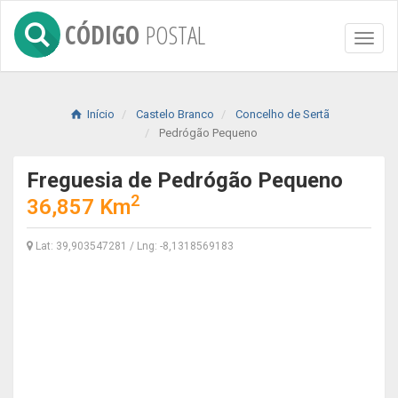
CÓDIGO
POSTAL
Toggl
naviga
Início
Castelo Branco
Concelho de Sertã
Pedrógão Pequeno
Freguesia de Pedrógão Pequeno
2
36,857 Km
Lat: 39,903547281 / Lng: -8,1318569183