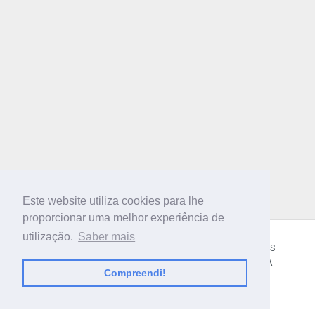
Este website utiliza cookies para lhe
proporcionar uma melhor experiência de
utilização.
Saber mais
CÓDIGO POSTAL
SOBRE NÓS
TERMOS E CONDIÇÕES
POLÍTICA DE PRIVACIDADE
CONTACTOS
AJUDA
Compreendi!
© 2018 CIBERFORMA LDA.