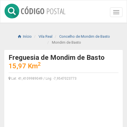
CÓDIGO
POSTAL
Toggl
naviga
Início
Vila Real
Concelho de Mondim de Basto
Mondim de Basto
Freguesia de Mondim de Basto
2
15,97 Km
Lat: 41,4109989049 / Lng: -7,9547023773