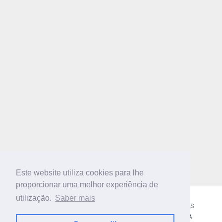
Este website utiliza cookies para lhe
proporcionar uma melhor experiência de
utilização.
Saber mais
CÓDIGO POSTAL
SOBRE NÓS
TERMOS E CONDIÇÕES
POLÍTICA DE PRIVACIDADE
CONTACTOS
AJUDA