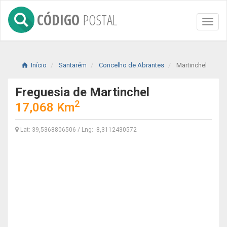
CÓDIGO
POSTAL
Toggl
naviga
Início
Santarém
Concelho de Abrantes
Martinchel
Freguesia de Martinchel
2
17,068 Km
Lat: 39,5368806506 / Lng: -8,3112430572