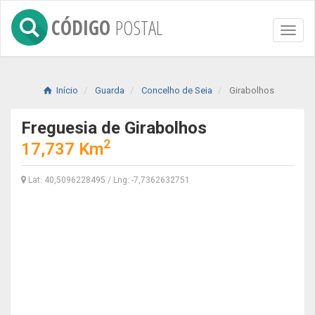
CÓDIGO
POSTAL
Toggl
naviga
Início
Guarda
Concelho de Seia
Girabolhos
Freguesia de Girabolhos
2
17,737 Km
Lat: 40,5096228495 / Lng: -7,7362632751