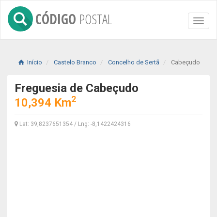
CÓDIGO
POSTAL
Toggl
naviga
Início
Castelo Branco
Concelho de Sertã
Cabeçudo
Freguesia de Cabeçudo
2
10,394 Km
Lat: 39,8237651354 / Lng: -8,1422424316