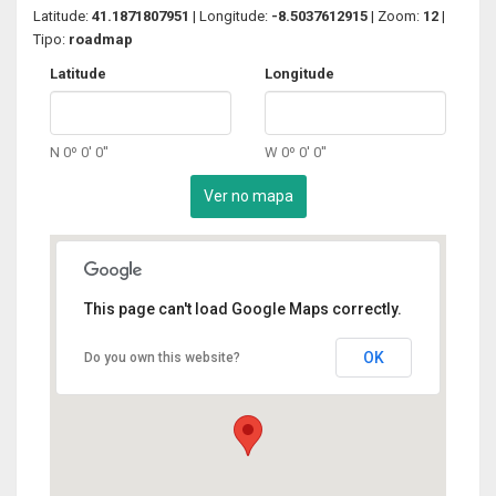
Latitude:
41.1871807951
| Longitude:
-8.5037612915
| Zoom:
12
|
Tipo:
roadmap
Latitude
Longitude
N 0º 0' 0''
W 0º 0' 0''
This page can't load Google Maps correctly.
OK
Do you own this website?