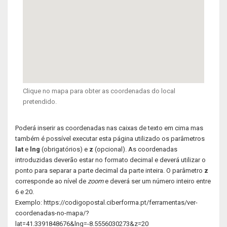
Clique no mapa para obter as coordenadas do local
pretendido.
Poderá inserir as coordenadas nas caixas de texto em cima mas
também é possível executar esta página utilizado os parâmetros
lat
e
lng
(obrigatórios) e
z
(opcional). As coordenadas
introduzidas deverão estar no formato decimal e deverá utilizar o
ponto para separar a parte decimal da parte inteira. O parâmetro
z
corresponde ao nível de
zoom
e deverá ser um número inteiro entre
6 e 20.
Exemplo: https://codigopostal.ciberforma.pt/ferramentas/ver-
coordenadas-no-mapa/?
lat=41.3391848676&lng=-8.5556030273&z=20