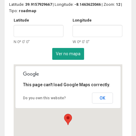
Latitude:
39.9157929667
| Longitude:
-8.1463623046
| Zoom:
12
|
Tipo:
roadmap
Latitude
Longitude
N 0º 0' 0''
W 0º 0' 0''
This page can't load Google Maps correctly.
OK
Do you own this website?