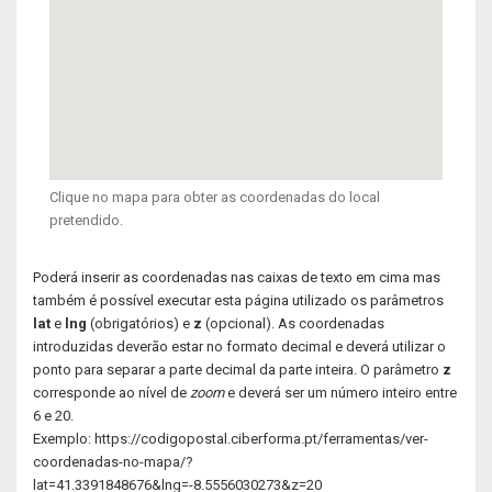
Clique no mapa para obter as coordenadas do local
pretendido.
Poderá inserir as coordenadas nas caixas de texto em cima mas
também é possível executar esta página utilizado os parâmetros
lat
e
lng
(obrigatórios) e
z
(opcional). As coordenadas
introduzidas deverão estar no formato decimal e deverá utilizar o
ponto para separar a parte decimal da parte inteira. O parâmetro
z
corresponde ao nível de
zoom
e deverá ser um número inteiro entre
6 e 20.
Exemplo: https://codigopostal.ciberforma.pt/ferramentas/ver-
coordenadas-no-mapa/?
lat=41.3391848676&lng=-8.5556030273&z=20