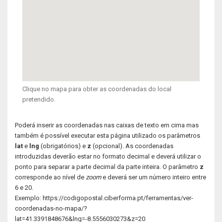
Clique no mapa para obter as coordenadas do local
pretendido.
Poderá inserir as coordenadas nas caixas de texto em cima mas
também é possível executar esta página utilizado os parâmetros
lat
e
lng
(obrigatórios) e
z
(opcional). As coordenadas
introduzidas deverão estar no formato decimal e deverá utilizar o
ponto para separar a parte decimal da parte inteira. O parâmetro
z
corresponde ao nível de
zoom
e deverá ser um número inteiro entre
6 e 20.
Exemplo: https://codigopostal.ciberforma.pt/ferramentas/ver-
coordenadas-no-mapa/?
lat=41.3391848676&lng=-8.5556030273&z=20