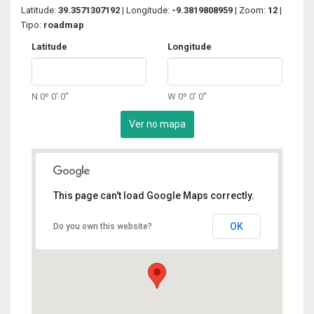
Latitude:
39.3571307192
| Longitude:
-9.3819808959
| Zoom:
12
|
Tipo:
roadmap
Latitude
Longitude
N 0º 0' 0''
W 0º 0' 0''
This page can't load Google Maps correctly.
OK
Do you own this website?