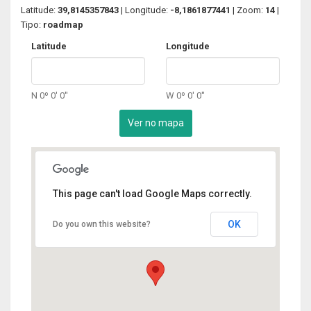
Latitude:
39,8145357843
| Longitude:
-8,1861877441
| Zoom:
14
|
Tipo:
roadmap
Latitude
Longitude
N 0º 0' 0''
W 0º 0' 0''
This page can't load Google Maps correctly.
OK
Do you own this website?