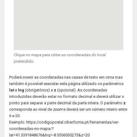
Clique no mapa para obter as coordenadas do local
pretendido.
Poderá inserir as coordenadas nas caixas de texto em cima mas
também é possível executar esta página utilizado os parâmetros
lat
e
lng
(obrigatórios) e
z
(opcional). As coordenadas
introduzidas deverão estar no formato decimal e deverá utilizar o
ponto para separar a parte decimal da parte inteira. O parâmetro
z
corresponde ao nível de
zoom
e deverá ser um número inteiro entre
6 e 20.
Exemplo: https://codigopostal.ciberforma.pt/ferramentas/ver-
coordenadas-no-mapa/?
lat=41.3391848676&lng=-8.5556030273&z=20