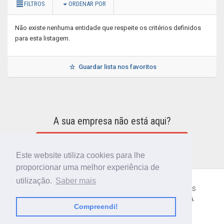
FILTROS
ORDENAR POR
Não existe nenhuma entidade que respeite os critérios definidos
para esta listagem.
Guardar lista nos favoritos
A sua empresa não está aqui?
INCLUIR A SUA EMPRESA NO DIRETÓRIO
Este website utiliza cookies para lhe
proporcionar uma melhor experiência de
utilização.
Saber mais
CÓDIGO POSTAL
SOBRE NÓS
TERMOS E CONDIÇÕES
POLÍTICA DE PRIVACIDADE
CONTACTOS
AJUDA
Compreendi!
© 2018 CIBERFORMA LDA.