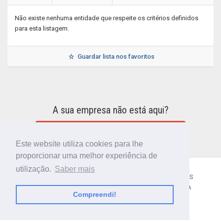
Não existe nenhuma entidade que respeite os critérios definidos
para esta listagem.
Guardar lista nos favoritos
A sua empresa não está aqui?
INCLUIR A SUA EMPRESA NO DIRETÓRIO
Este website utiliza cookies para lhe
proporcionar uma melhor experiência de
utilização.
Saber mais
CÓDIGO POSTAL
SOBRE NÓS
TERMOS E CONDIÇÕES
POLÍTICA DE PRIVACIDADE
CONTACTOS
AJUDA
Compreendi!
© 2018 CIBERFORMA LDA.