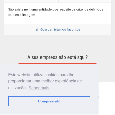
Não existe nenhuma entidade que respeite os critérios definidos
para esta listagem.
Guardar lista nos favoritos
A sua empresa não está aqui?
INCLUIR A SUA EMPRESA NO DIRETÓRIO
Este website utiliza cookies para lhe
proporcionar uma melhor experiência de
utilização.
Saber mais
CÓDIGO POSTAL
SOBRE NÓS
TERMOS E CONDIÇÕES
POLÍTICA DE PRIVACIDADE
CONTACTOS
AJUDA
Compreendi!
© 2018 CIBERFORMA LDA.