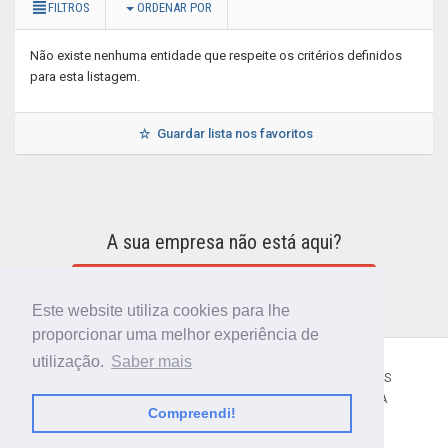
FILTROS
ORDENAR POR
Não existe nenhuma entidade que respeite os critérios definidos
para esta listagem.
Guardar lista nos favoritos
A sua empresa não está aqui?
INCLUIR A SUA EMPRESA NO DIRETÓRIO
Este website utiliza cookies para lhe
proporcionar uma melhor experiência de
utilização.
Saber mais
CÓDIGO POSTAL
SOBRE NÓS
TERMOS E CONDIÇÕES
POLÍTICA DE PRIVACIDADE
CONTACTOS
AJUDA
Compreendi!
© 2018 CIBERFORMA LDA.