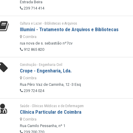
Estrada Beira
239 714 414
Cultura e Lazer - Bibliotecas e Arquivos
Illumini - Tratamento de Arquivos e Bibliotecas
Coimbra
rua nova de s. sebastião nº7cv
912 865 820
Construção - Engenharia Civil
Crope - Engenharia, Lda.
Coimbra
Rua Pêro Vaz de Caminha, 12 -3 Esq
239 724 024
Saúde - Clínicas Médicas e de Enfermagem
Clínica Particular de Coimbra
Coimbra
Rua Camilo Pessanha, nº 1
239 700 720