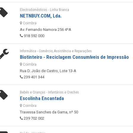
Electrodomésticos - Linha Branca
NETNBUY.COM, Lda.
Coimbra
Av. Fernando Namora 256 4ºA
918 592 000
Informática - Comércio, Assistência e Reparações
Biotinteiro - Reciclagem Consumíveis de Impressão
Coimbra
Rua D. João de Castro, Lote 13-A
239 401 344
Bebés e Crianças - Infantários e Creches
Escolinha Encantada
Coimbra
Travessa Sanches da Gama, nº 50
239 702 002