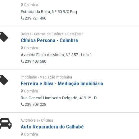
Coimbra
Estrada da Beira, Nº 50 R/C Esq
239 721 496
Beleza - Centros de Estética e Bem-Estar
Clínica Persona - Coimbra
Coimbra
Avenida Elisio de Moura, Nº 357 - Loja 1
239 403 680
Imobiliário - Mediação Imobiliária
Ferreira e Silva - Mediação Imobiliária
Coimbra
Rua General Humberto Delgado, 419 1º - D
239 703 028
Automóveis - Oficinas
Auto Reparadora do Calhabé
Coimbra