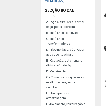
Ver Mais (327)
SECÇÃO DO CAE
A - Agricultura, prod. animal,
caça, pesca, floresta...
B - Indústrias Extrativas
C - Indústrias
Transformadoras
D - Electricidade, gás, vapor,
água quente e fria...
E - Captação, tratamento e
distribuição de água...
F - Construção
G - Comércio por grosso e a
retalho; reparação de
veículos...
H - Transportes e
armazenagem
I - Alojamento, restauração e