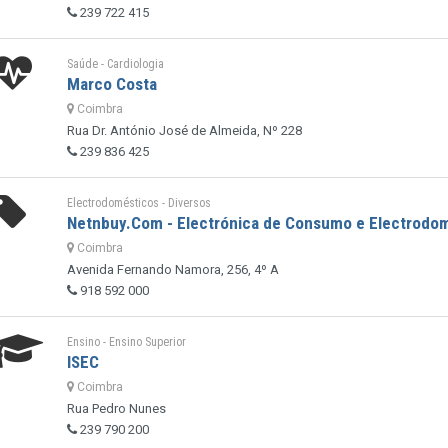
239 722 415
Saúde - Cardiologia
Marco Costa
Coimbra
Rua Dr. António José de Almeida, Nº 228
239 836 425
Electrodomésticos - Diversos
Netnbuy.Com - Electrónica de Consumo e Electrodom
Coimbra
Avenida Fernando Namora, 256, 4º A
918 592 000
Ensino - Ensino Superior
ISEC
Coimbra
Rua Pedro Nunes
239 790 200