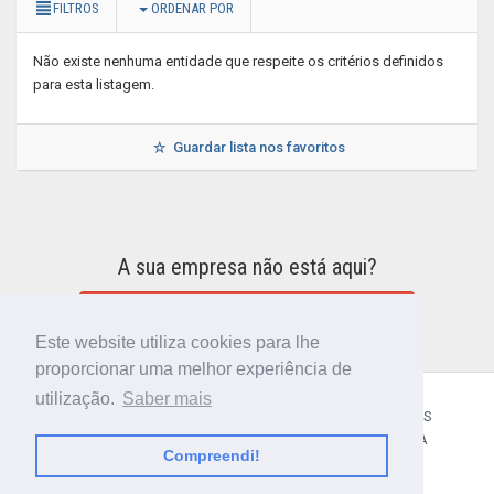
FILTROS
ORDENAR POR
Não existe nenhuma entidade que respeite os critérios definidos
para esta listagem.
Guardar lista nos favoritos
A sua empresa não está aqui?
INCLUIR A SUA EMPRESA NO DIRETÓRIO
Este website utiliza cookies para lhe
proporcionar uma melhor experiência de
utilização.
Saber mais
CÓDIGO POSTAL
SOBRE NÓS
TERMOS E CONDIÇÕES
POLÍTICA DE PRIVACIDADE
CONTACTOS
AJUDA
Compreendi!
© 2018 CIBERFORMA LDA.