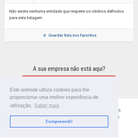
Não existe nenhuma entidade que respeite os critérios definidos
para esta listagem.
Guardar lista nos favoritos
A sua empresa não está aqui?
INCLUIR A SUA EMPRESA NO DIRETÓRIO
Este website utiliza cookies para lhe
proporcionar uma melhor experiência de
utilização.
Saber mais
CÓDIGO POSTAL
SOBRE NÓS
TERMOS E CONDIÇÕES
POLÍTICA DE PRIVACIDADE
CONTACTOS
AJUDA
Compreendi!
© 2018 CIBERFORMA LDA.