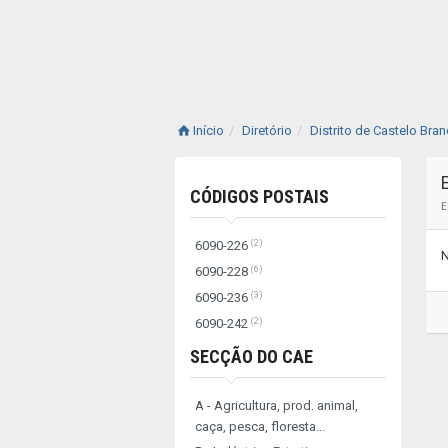
Início
Diretório
Distrito de Castelo Bra
CÓDIGOS POSTAIS
E
(2)
6090-226
N
(6)
6090-228
(3)
6090-236
(2)
6090-242
SECÇÃO DO CAE
A - Agricultura, prod. animal,
caça, pesca, floresta...