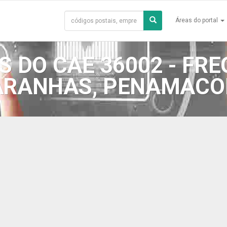
Áreas do portal
 DO CAE 36002 - FRE
ARANHAS, PENAMACO