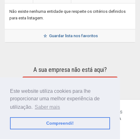
Não existe nenhuma entidade que respeite os critérios definidos
para esta listagem.
Guardar lista nos favoritos
A sua empresa não está aqui?
INCLUIR A SUA EMPRESA NO DIRETÓRIO
Este website utiliza cookies para lhe
proporcionar uma melhor experiência de
utilização.
Saber mais
CÓDIGO POSTAL
SOBRE NÓS
TERMOS E CONDIÇÕES
POLÍTICA DE PRIVACIDADE
CONTACTOS
AJUDA
Compreendi!
© 2018 CIBERFORMA LDA.