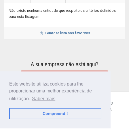
Não existe nenhuma entidade que respeite os critérios definidos
para esta listagem.
Guardar lista nos favoritos
A sua empresa não está aqui?
INCLUIR A SUA EMPRESA NO DIRETÓRIO
Este website utiliza cookies para lhe
proporcionar uma melhor experiência de
utilização.
Saber mais
CÓDIGO POSTAL
SOBRE NÓS
TERMOS E CONDIÇÕES
POLÍTICA DE PRIVACIDADE
CONTACTOS
AJUDA
Compreendi!
© 2018 CIBERFORMA LDA.