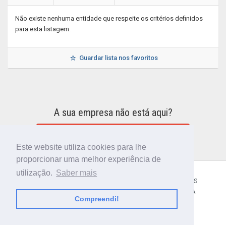
Não existe nenhuma entidade que respeite os critérios definidos
para esta listagem.
Guardar lista nos favoritos
A sua empresa não está aqui?
INCLUIR A SUA EMPRESA NO DIRETÓRIO
Este website utiliza cookies para lhe
proporcionar uma melhor experiência de
utilização.
Saber mais
CÓDIGO POSTAL
SOBRE NÓS
TERMOS E CONDIÇÕES
POLÍTICA DE PRIVACIDADE
CONTACTOS
AJUDA
Compreendi!
© 2018 CIBERFORMA LDA.