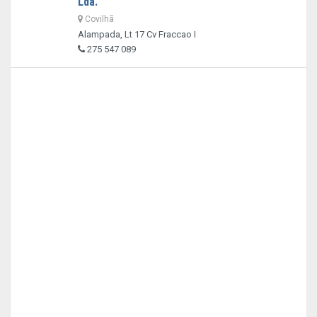
Lda.
Covilhã
Alampada, Lt 17 Cv Fraccao I
275 547 089