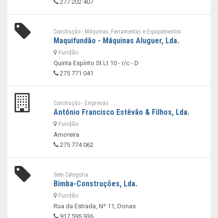
277 202 407
Construção - Máquinas, Ferramentas e Equipamentos
Maquifundão - Máquinas Aluguer, Lda.
Fundão
Quinta Espírito St Lt 10 - r/c - D
275 771 041
Construção - Empresas
António Francisco Estêvão & Filhos, Lda.
Fundão
Amoreira
275 774 062
Sem Categoria
Bimba-Construções, Lda.
Fundão
Rua da Estrada, Nº 11, Donas
917 595 936