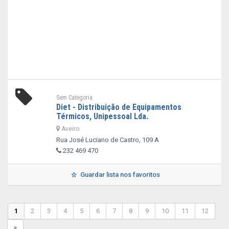
Sem Categoria
Diet - Distribuição de Equipamentos
Térmicos, Unipessoal Lda.
Aveiro
Rua José Luciano de Castro, 109 A
232 469 470
Guardar lista nos favoritos
1
2
3
4
5
6
7
8
9
10
11
12
»