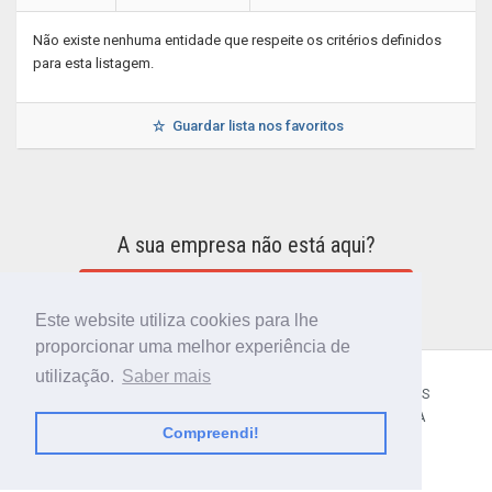
Não existe nenhuma entidade que respeite os critérios definidos
para esta listagem.
Guardar lista nos favoritos
A sua empresa não está aqui?
INCLUIR A SUA EMPRESA NO DIRETÓRIO
Este website utiliza cookies para lhe
proporcionar uma melhor experiência de
utilização.
Saber mais
CÓDIGO POSTAL
SOBRE NÓS
TERMOS E CONDIÇÕES
POLÍTICA DE PRIVACIDADE
CONTACTOS
AJUDA
Compreendi!
© 2018 CIBERFORMA LDA.