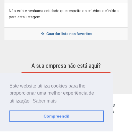
Não existe nenhuma entidade que respeite os critérios definidos
para esta listagem.
Guardar lista nos favoritos
A sua empresa não está aqui?
INCLUIR A SUA EMPRESA NO DIRETÓRIO
Este website utiliza cookies para lhe
proporcionar uma melhor experiência de
utilização.
Saber mais
CÓDIGO POSTAL
SOBRE NÓS
TERMOS E CONDIÇÕES
POLÍTICA DE PRIVACIDADE
CONTACTOS
AJUDA
Compreendi!
© 2018 CIBERFORMA LDA.