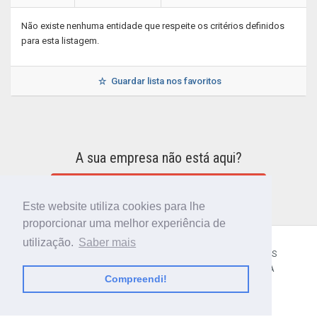
Não existe nenhuma entidade que respeite os critérios definidos
para esta listagem.
Guardar lista nos favoritos
A sua empresa não está aqui?
INCLUIR A SUA EMPRESA NO DIRETÓRIO
Este website utiliza cookies para lhe
proporcionar uma melhor experiência de
utilização.
Saber mais
CÓDIGO POSTAL
SOBRE NÓS
TERMOS E CONDIÇÕES
POLÍTICA DE PRIVACIDADE
CONTACTOS
AJUDA
Compreendi!
© 2018 CIBERFORMA LDA.