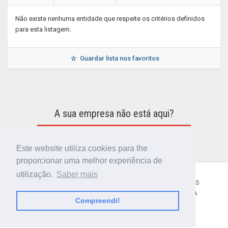
Não existe nenhuma entidade que respeite os critérios definidos
para esta listagem.
Guardar lista nos favoritos
A sua empresa não está aqui?
INCLUIR A SUA EMPRESA NO DIRETÓRIO
Este website utiliza cookies para lhe
proporcionar uma melhor experiência de
utilização.
Saber mais
CÓDIGO POSTAL
SOBRE NÓS
TERMOS E CONDIÇÕES
POLÍTICA DE PRIVACIDADE
CONTACTOS
AJUDA
Compreendi!
© 2018 CIBERFORMA LDA.