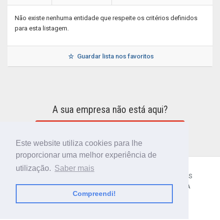
Não existe nenhuma entidade que respeite os critérios definidos
para esta listagem.
Guardar lista nos favoritos
A sua empresa não está aqui?
INCLUIR A SUA EMPRESA NO DIRETÓRIO
Este website utiliza cookies para lhe
proporcionar uma melhor experiência de
utilização.
Saber mais
CÓDIGO POSTAL
SOBRE NÓS
TERMOS E CONDIÇÕES
POLÍTICA DE PRIVACIDADE
CONTACTOS
AJUDA
Compreendi!
© 2018 CIBERFORMA LDA.